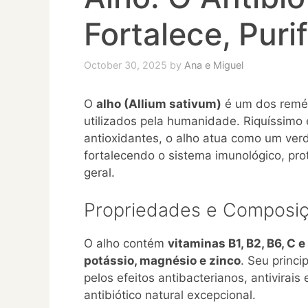
Fortalece, Puri
October 30, 2025
by
Ana e Miguel
O
alho (Allium sativum)
é um dos reméd
utilizados pela humanidade. Riquíssim
antioxidantes, o alho atua como um ver
fortalecendo o sistema imunológico, p
geral.
Propriedades e Composiç
O alho contém
vitaminas B1, B2, B6, C e
potássio, magnésio e zinco
. Seu princi
pelos efeitos antibacterianos, antivirai
antibiótico natural excepcional.