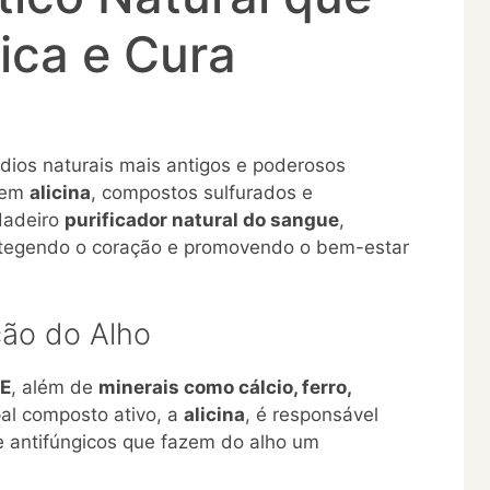
fica e Cura
ios naturais mais antigos e poderosos
o em
alicina
, compostos sulfurados e
dadeiro
purificador natural do sangue
,
rotegendo o coração e promovendo o bem-estar
ão do Alho
 E
, além de
minerais como cálcio, ferro,
pal composto ativo, a
alicina
, é responsável
s e antifúngicos que fazem do alho um