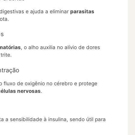
igestivas e ajuda a eliminar
parasitas
ota.
es
amatórias
, o alho auxilia no alívio de dores
rite.
ntração
o fluxo de oxigênio no cérebro e protege
élulas nervosas
.
 a sensibilidade à insulina, sendo útil para