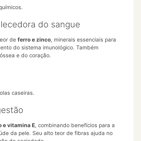
químicos.
talecedora do sangue
teor de
ferro e zinco
, minerais essenciais para
mento do sistema imunológico. Também
óssea e do coração.
olas caseiras.
gestão
io e vitamina E
, combinando benefícios para a
de da pele. Seu alto teor de fibras ajuda no
ção de saciedade.