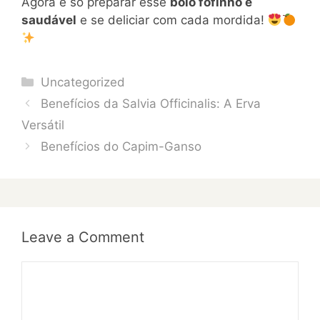
Agora é só preparar esse
bolo fofinho e
saudável
e se deliciar com cada mordida!
Categories
Uncategorized
Benefícios da Salvia Officinalis: A Erva
Versátil
Benefícios do Capim-Ganso
Leave a Comment
Comment