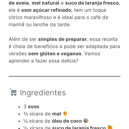
de aveia
,
mel natural
e
suco de laranja fresco
,
ele é
sem açúcar refinado
, tem um toque
cítrico maravilhoso e é ideal para o café da
manhã ou lanche da tarde.
Além de ser
simples de preparar
, essa receita
é cheia de benefícios e pode ser adaptada para
versões
sem glúten e veganas
. Vamos
aprender a fazer essa delícia?
Ingredientes
3
ovos
¾ xícara de
mel
¼ xícara de
óleo de coco
½ xícara de
suco de laranja fresco