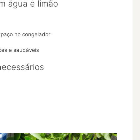
m água e limão
s
espaço no congelador
ces e saudáveis
necessários