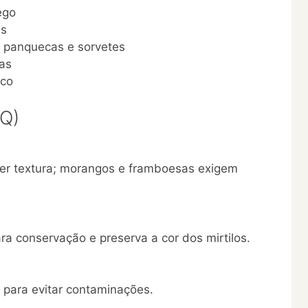
ego
as
, panquecas e sorvetes
tas
ico
AQ)
er textura; morangos e framboesas exigem
ra conservação e preserva a cor dos mirtilos.
al para evitar contaminações.