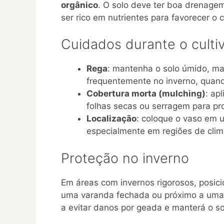
orgânico
. O solo deve ter boa drenage
ser rico em nutrientes para favorecer o
Cuidados durante o culti
Rega
: mantenha o solo úmido, m
frequentemente no inverno, quan
Cobertura morta (mulching)
: ap
folhas secas ou serragem para pr
Localização
: coloque o vaso em u
especialmente em regiões de clima
Proteção no inverno
Em áreas com invernos rigorosos, posic
uma varanda fechada ou próximo a uma 
a evitar danos por geada e manterá o so