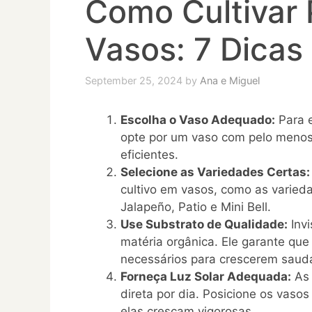
Como Cultivar
Vasos: 7 Dicas 
September 25, 2024
by
Ana e Miguel
Escolha o Vaso Adequado:
Para e
opte por um vaso com pelo meno
eficientes.
Selecione as Variedades Certas:
cultivo em vasos, como as varie
Jalapeño, Patio e Mini Bell.
Use Substrato de Qualidade:
Invi
matéria orgânica. Ele garante qu
necessários para crescerem saud
Forneça Luz Solar Adequada:
As 
direta por dia. Posicione os vaso
elas cresçam vigorosas.