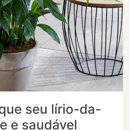
que seu lírio-da-
te e saudável