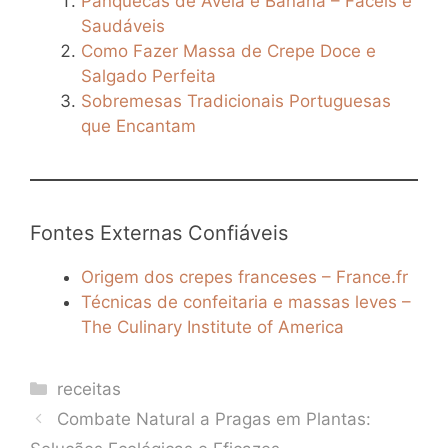
Panquecas de Aveia e Banana – Fáceis e
Saudáveis
Como Fazer Massa de Crepe Doce e
Salgado Perfeita
Sobremesas Tradicionais Portuguesas
que Encantam
Fontes Externas Confiáveis
Origem dos crepes franceses – France.fr
Técnicas de confeitaria e massas leves –
The Culinary Institute of America
Categories
receitas
Combate Natural a Pragas em Plantas: