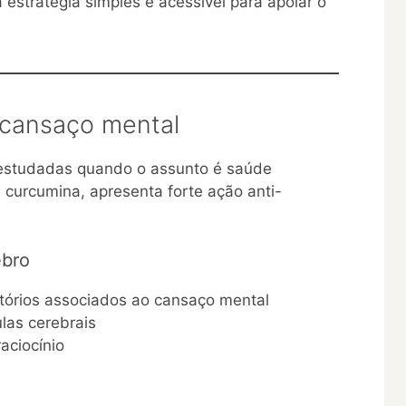
 estratégia simples e acessível para apoiar o
cansaço mental
 estudadas quando o assunto é saúde
a curcumina, apresenta forte ação anti-
ebro
atórios associados ao cansaço mental
ulas cerebrais
aciocínio