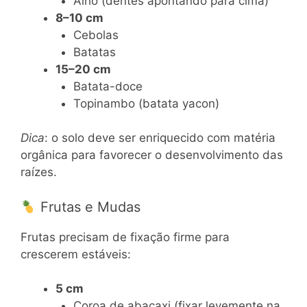
Alho (dentes apontando para cima)
8–10 cm
Cebolas
Batatas
15–20 cm
Batata-doce
Topinambo (batata yacon)
Dica
: o solo deve ser enriquecido com matéria
orgânica para favorecer o desenvolvimento das
raízes.
Frutas e Mudas
Frutas precisam de fixação firme para
crescerem estáveis:
5 cm
Coroa de abacaxi (fixar levemente na